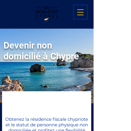
Devenir non
domicilié à Chypre
Obtenez la résidence fiscale chypriote
et le statut de personne physique non
domiciliée et profitez une flexibilité