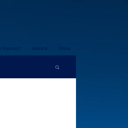
i Kypros?
Meistä
More