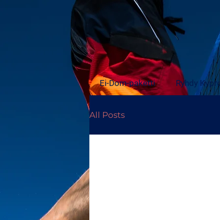
Ei-Dom-paketti
Ryhdy Kypro
All Posts