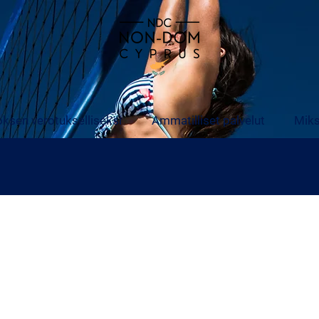
ksen verotukselliseksi
Ammatilliset palvelut
Miks