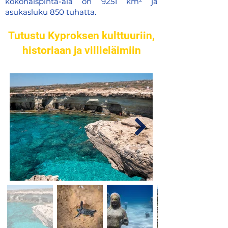
kokonaispinta-ala on 9251 km² ja
asukasluku 850 tuhatta.
Tutustu Kyproksen kulttuuriin,
historiaan ja villieläimiin