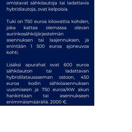
omistavat sähköautoja tai ladattavia
hybridiautoja, ovat kelpoisia.
Tuki on 750 euroa kilowattia kohden,
joka kattaa olemassa olevan
aurinkosähköjärjestelmän
asennuksen tai laajennuksen, ja
enintään 1 500 euroa ajoneuvoa
kohti.
Lisäksi apurahat ovat 600 euroa
sähköauton tai ladattavan
hybridilatausaseman ostoon, 450
euroa kodin sähköasennuksen
uusimiseen ja 750 euroa/KW akun
hankintaan tai asennukseen
enimmäismäärällä. 2000 €.
Ohjelma kuuluu kansalliseen elvytys-
ja selviytymisrahastoon ja sitä
rahoittaa EU.