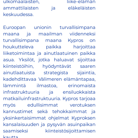
ulkomaalaisten, liike-elämän
ammattilaisten ja eläkeläisten
keskuudessa.
Euroopan unionin turvallisimpana
maana ja maailman viidenneksi
turvallisimpana maana Kypros on
houkutteleva paikka harjoittaa
liiketoimintaa ja ainutlaatuinen paikka
asua. Yksilöt, jotka haluavat sijoittaa
kiinteistöihin, hyödyntävät saaren
ainutlaatuista strategista sijaintia,
kadehdittavaa Välimeren elämäntapaa,
lämmintä ilmastoa, erinomaista
infrastruktuuria ja ensiluokkaista
matkailuinfrastruktuuria. Kypros tarjoaa
myös edullisimmat verotuksen
kannustimet sekä tehokkaimmat ja
yksinkertaisimmat ohjelmat Kyproksen
kansalaisuuden ja pysyvän asuinpaikan
saamiseksi kiinteistösijoittamisen
kautta.