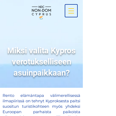
Miksi valita Kypros
verotukselliseen
asuinpaikkaan?
Rento elämäntapa välimerellisessä
ilmapiirissä on tehnyt Kyproksesta paitsi
suositun turistikohteen myös yhdeksi
Euroopan parhaista paikoista