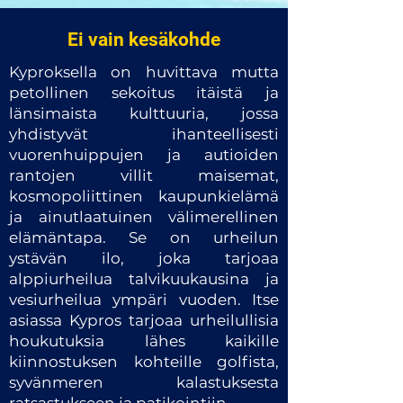
Ei vain kesäkohde
Kyproksella on huvittava mutta
petollinen sekoitus itäistä ja
länsimaista kulttuuria, jossa
yhdistyvät ihanteellisesti
vuorenhuippujen ja autioiden
rantojen villit maisemat,
kosmopoliittinen kaupunkielämä
ja ainutlaatuinen välimerellinen
elämäntapa. Se on urheilun
ystävän ilo, joka tarjoaa
alppiurheilua talvikuukausina ja
vesiurheilua ympäri vuoden. Itse
asiassa Kypros tarjoaa urheilullisia
houkutuksia lähes kaikille
kiinnostuksen kohteille golfista,
syvänmeren kalastuksesta