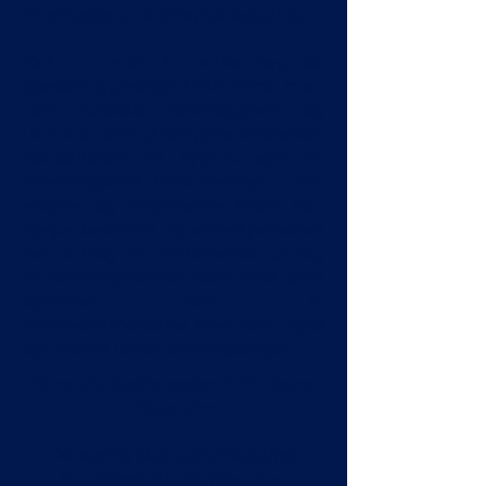
internasjonal skatteplanlegging.
Det er verdt å merke seg de
spesielt gunstige traktatene med
Den russiske føderasjonen og
Ukraina, som ytterligere forsterket
nøkkelrollen til Kypros som et
internasjonalt finanssenter. Vårt
erfarne og kvalifiserte team kan
hjelpe bedrifter og enkeltpersoner
ved å tilby et omfattende utvalg
av skattetjenester som ikke bare
oppfyller krav til
skatteoverholdelse, men som også
optimerer deres skatteposisjon.
Våre skattetjenester inkluderer
følgende:
Personlig skatteplanlegging
Bedriftsskatteplanlegging