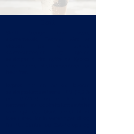
Skatt
Skatt trenger ikke være
skattemessig. Teamet vårt er
ekspert på å utvikle
skattestrategier og hjelpe
selskaper å dra nytte av Kypros
sine mange skatteinsentiver for
bedrifter.
Kypros har en av de laveste
selskapsskattesatsene i EU (12,5 %
per 1/1/2013) og et forbedret
nettverk av dobbeltskatteavtaler
som gjør det blant annet til et
ideelt sted for investeringer til og
fra EU, Central og Øst-Europa og
en nøkkeljurisdiksjon for