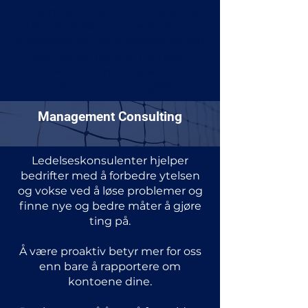
Internasjonal skatteplanlegging
Utarbeidelse og innlevering av
månedlige og årlige selvangivelser
Rådgivende bistand i forhold til
skattemyndighetene
moms og andre avgifter
Management Consulting
Ledelseskonsulenter hjelper
bedrifter med å forbedre ytelsen
og vokse ved å løse problemer og
finne nye og bedre måter å gjøre
ting på.
Å være proaktiv betyr mer for oss
enn bare å rapportere om
kontoene dine.