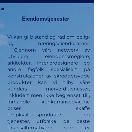
Eiendomstjenester
Vi kan gi bistand og råd om bolig-
og næringseiendommer.
Gjennom vårt nettverk av
utviklere, eiendomsmeglere,
arkitekter, interiørdesignere og
andre fagfolk spesialisert på
konstruksjoner av skreddersydde
produkter kan vi tilby våre
kunders merverditjenester,
inkludert men ikke begrenset til ,
forhandle konkurransedyktige
priser, skaffe
toppkvalitetsprodukter og
tjenester, utforske de beste
finansalternativene som er