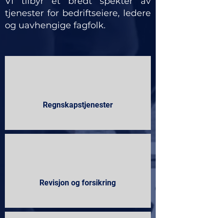
Vi tilbyr et bredt spekter av
tjenester for bedriftseiere, ledere
og uavhengige fagfolk.
Regnskapstjenester
Revisjon og forsikring