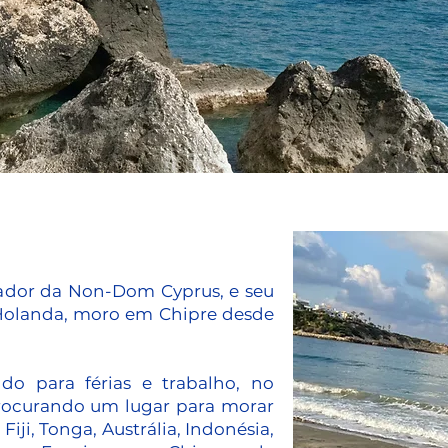
dador da Non-Dom Cyprus, e seu
 Holanda, moro em Chipre desde
o para férias e trabalho, no
rocurando um lugar para morar
iji, Tonga, Austrália, Indonésia,