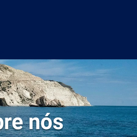
is
Por que Chipre?
More
re nós