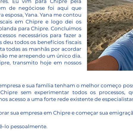
ares. Eu vim para Chipre pela
em de negócios
e foi aqui que
a esposa, Yana. Yana me contou
iscais em Chipre e logo dei os
Holanda para Chipre. Concluímos
essos necessários para fazer a
 deu todos os benefícios fiscais
ata todas as manhãs por acordar
e não me arrependo um único dia.
pre, transmito hoje em nossos
 empresa e sua família tenham o melhor começo pos
Chipre sem experimentar todos os processos, 
s acesso a uma forte rede existente de especialist
porar sua empresa em Chipre e começar sua emigraç
ê-lo pessoalmente.