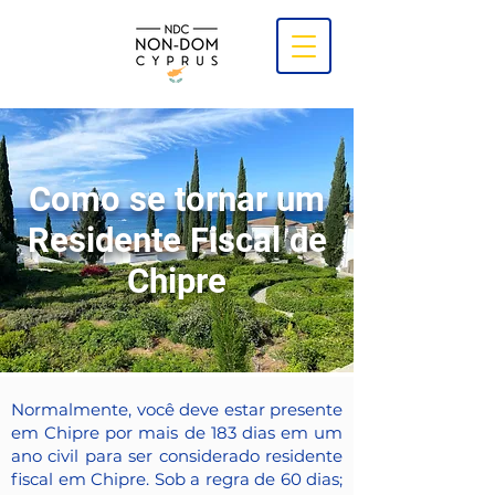
Como se tornar um
Residente Fiscal de
Chipre
Normalmente, você deve estar presente
em Chipre por mais de 183 dias em um
ano civil para ser considerado residente
fiscal em Chipre. Sob a regra de 60 dias;