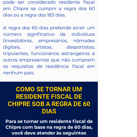
pode ser considerado residente fiscal
em Chipre se cumprir a regra dos 60
dias ou a regra dos 183 dias.
A regra dos 60 dias pretende atrair um
número significativo de indivíduos
(investidores, empresários, nômades
digitais, artistas, desportistas,
tripulantes, funcionários estrangeiros e
outros empresários) que não cumprem
os requisitos de residência fiscal em
nenhum país.
COMO SE TORNAR UM
RESIDENTE FISCAL DE
CHIPRE SOB A REGRA DE 60
DIAS
Para se tornar um residente fiscal de
Chipre com base na regra de 60 dias,
você deve atender às seguintes