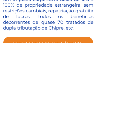
100% de propriedade estrangeira, sem
restrições cambiais, repatriação gratuita
de lucros, todos os benefícios
decorrentes de quase 70 tratados de
dupla tributação de Chipre, etc.
VEJA NOSSO PACOTE NÃO DOM
Quer aproveitar as
oportunidades de
crescimento
e estilo de vida descontraído
em Chipre?
Vamos discutir suas
circunstâncias individuais e