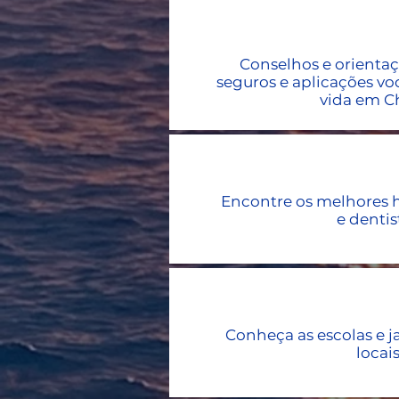
Conselhos e orientaç
seguros e aplicações
vo
vida em C
Encontre os melhores h
e dentis
Conheça as escolas e j
locai