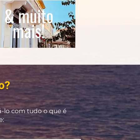
& muito
mais!
o?
á-lo com tudo o que é
e: