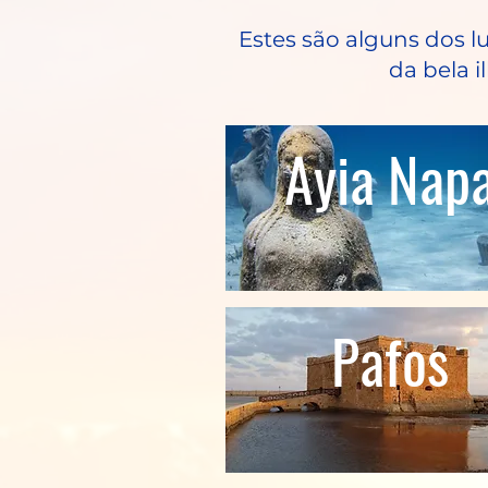
Estes são alguns dos lu
da bela i
Ayia
Nap
Pafos