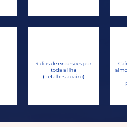
4 dias de excursões por
Caf
toda a ilha
almo
(detalhes abaixo)