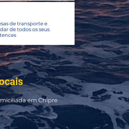
as de transporte e
idar de todos os seus
tences
ocais
omiciliada em Chipre