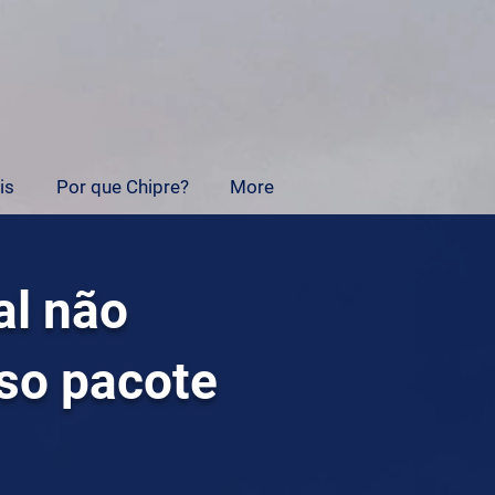
is
Por que Chipre?
More
al não
so pacote