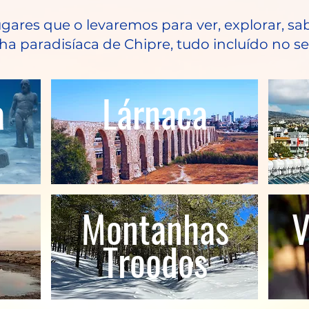
gares que o levaremos para ver, explorar, sab
lha paradisíaca de Chipre, tudo incluído no s
a
Lárnaca
Montanhas
V
Troodos