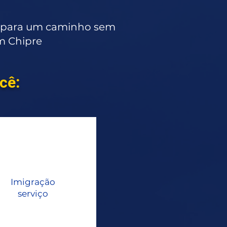
al para um caminho sem
em Chipre
cê:
Imigração
serviço