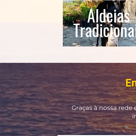
Aldeias
Tradiciona
E
Graças à nossa rede 
i