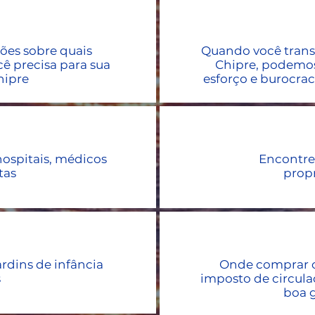
ões sobre quais
Quando você trans
cê precisa para sua
Chipre, podemo
hipre
esforço e burocrac
ospitais, médicos
Encontre
tas
prop
ardins de infância
Onde comprar o
s
imposto de circula
boa 