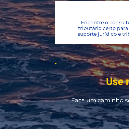
Encontre o consult
tributário certo par
suporte jurídico e tr
Use 
Faça um caminho sem