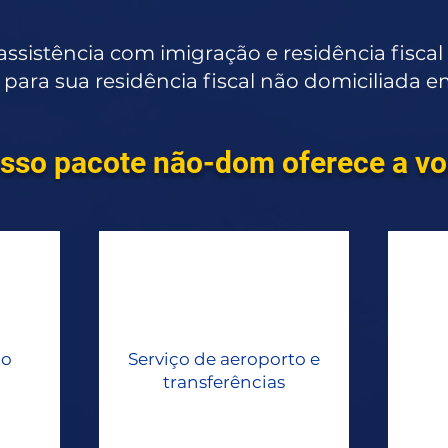
assistência com imigração e residência fisc
 para sua residência fiscal não domiciliada 
sso pacote não-dom oferece a vo
do
Serviço de aeroporto e
transferências