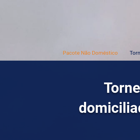
Pacote Não Doméstico
Torn
Torne
domicili