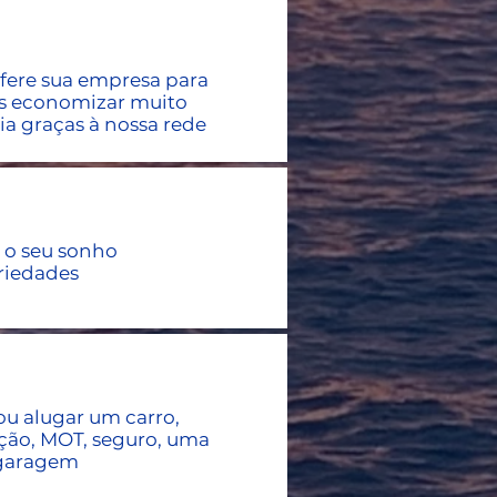
fere sua empresa para
s economizar muito
ia graças à nossa rede
 o seu sonho
riedades
u alugar um carro,
ção, MOT, seguro, uma
garagem