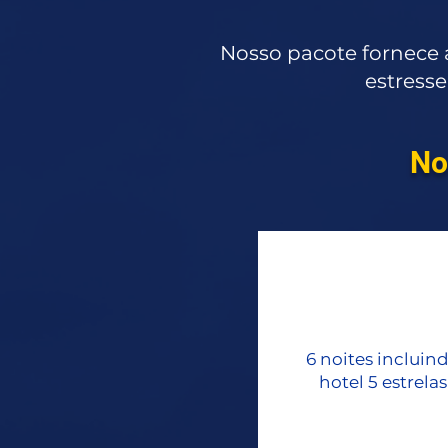
Nosso pacote fornece 
estresse
No
6 noites incluin
hotel 5 estrelas