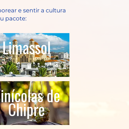
orear e sentir a cultura
eu pacote:
Limassol
inícolas de
Chipre