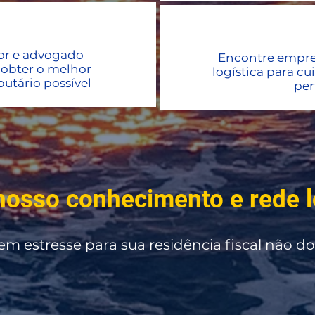
or e advogado
Encontre empres
a obter o melhor
logística para cu
ibutário possível
per
nosso conhecimento e rede l
 estresse para sua residência fiscal não d